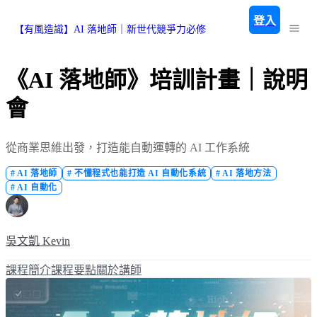
登入
【有風造識】AI 落地師｜新世代競爭力必修
《AI 落地師》培訓計畫｜說明
會
從商業思維出發，打造能自動運轉的 AI 工作系統
#
AI 落地師
#
不懂程式也能打造 AI 自動化系統
#
AI 落地方法
#
AI 自動化
吳文凱 Kevin
課程簡介
課程要點
關於講師